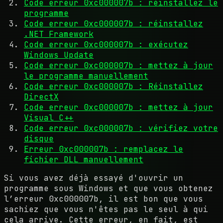
Code erreur 0xc000007b : réinstallez le
programme
Code erreur 0xc000007b : réinstallez
.NET Framework
Code erreur 0xc000007b : exécutez
Windows Update
Code erreur 0xc000007b : mettez à jour
le programme manuellement
Code erreur 0xc000007b : Réinstallez
DirectX
Code erreur 0xc000007b : mettez à jour
Visual C++
Code erreur 0xc000007b : vérifiez votre
disque
Erreur 0xc000007b : remplacez le
fichier DLL manuellement
Si vous avez déjà essayé d'ouvrir un
programme sous Windows et que vous obtenez
l’erreur 0xc000007b, il est bon que vous
sachiez que vous n'êtes pas le seul à qui
cela arrive. Cette erreur, en fait, est