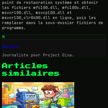
point de restauration système et obtenir
les fichiers mfc100.dll, mfc100u.dll,
msvcr100.dll, msvcp100.dll et
msvcr100_clr0400.dll en ligne, puis les
remplacer dans le sous-dossier Fichiers de
programme.
M
Mooogle
Journaliste pour Project Diva.
Articles
similaires