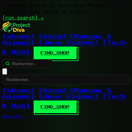
> system_online
// Boutiques Mangas
indexées dans toute la France
[run search]
→
[shops]
[blog]
[Mangas &
Animés]
[Jeux Vidéos]
[Tech
& Web]
FIND_SHOP
[shops]
[blog]
[Mangas &
Animés]
[Jeux Vidéos]
[Tech
& Web]
FIND_SHOP
Accueil