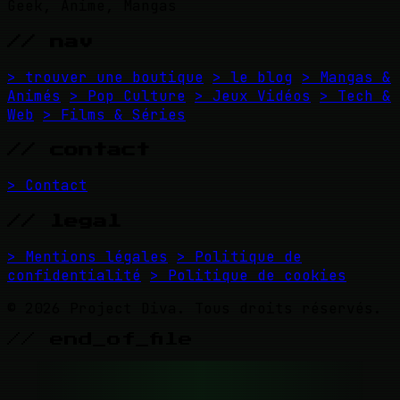
Geek, Anime, Mangas
// nav
> trouver une boutique
> le blog
> Mangas &
Animés
> Pop Culture
> Jeux Vidéos
> Tech &
Web
> Films & Séries
// contact
> Contact
// legal
> Mentions légales
> Politique de
confidentialité
> Politique de cookies
© 2026 Project Diva. Tous droits réservés.
// end_of_file