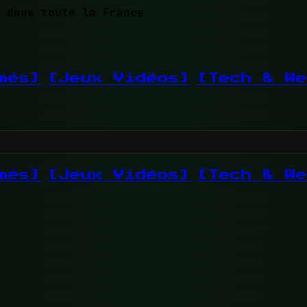
 dans toute la France
més]
[Jeux Vidéos]
[Tech & We
més]
[Jeux Vidéos]
[Tech & We