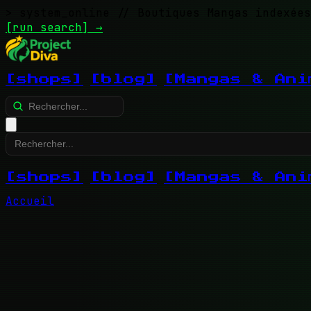
> system_online
// Boutiques Mangas indexées
[run search]
→
[shops]
[blog]
[Mangas & Ani
[shops]
[blog]
[Mangas & Ani
Accueil