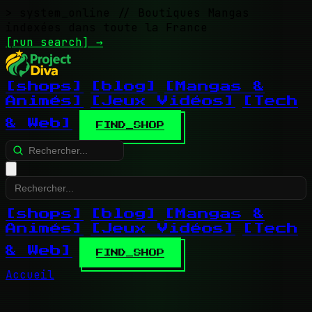
> system_online
// Boutiques Mangas
indexées dans toute la France
[run search]
→
[shops]
[blog]
[Mangas &
Animés]
[Jeux Vidéos]
[Tech
& Web]
FIND_SHOP
[shops]
[blog]
[Mangas &
Animés]
[Jeux Vidéos]
[Tech
& Web]
FIND_SHOP
Accueil