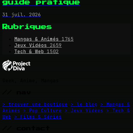
guide pratique
31 juil. 2026
Rubriques
Mangas & Animés
1765
Jeux Vidéos
2659
Tech & Web
1502
Geek, Anime, Mangas
// nav
> trouver une boutique
> le blog
> Mangas &
Animés
> Pop Culture
> Jeux Vidéos
> Tech &
Web
> Films & Séries
// contact