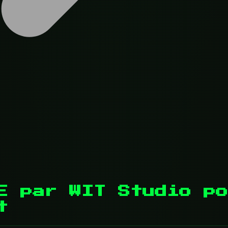
E par WIT Studio po
t