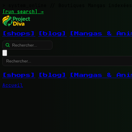
> system_online
// Boutiques Mangas indexées
[run search]
→
[shops]
[blog]
[Mangas & Ani
[shops]
[blog]
[Mangas & Ani
Accueil