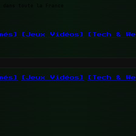
 dans toute la France
més]
[Jeux Vidéos]
[Tech & We
més]
[Jeux Vidéos]
[Tech & We