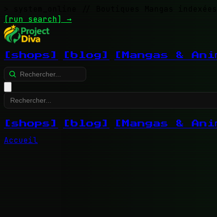
> system_online
// Boutiques Mangas indexées
[run search]
→
[shops]
[blog]
[Mangas & Ani
[shops]
[blog]
[Mangas & Ani
Accueil