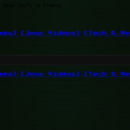
 dans toute la France
més]
[Jeux Vidéos]
[Tech & We
més]
[Jeux Vidéos]
[Tech & We