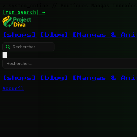
> system_online
// Boutiques Mangas indexées
[run search]
→
[shops]
[blog]
[Mangas & Ani
[shops]
[blog]
[Mangas & Ani
Accueil