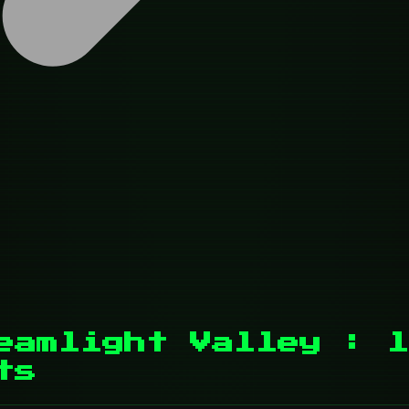
eamlight Valley : l
ts