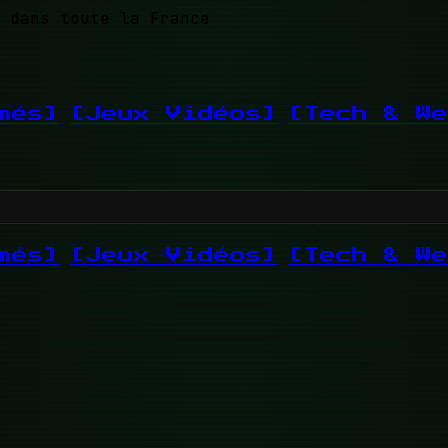
 dans toute la France
més]
[Jeux Vidéos]
[Tech & We
més]
[Jeux Vidéos]
[Tech & We