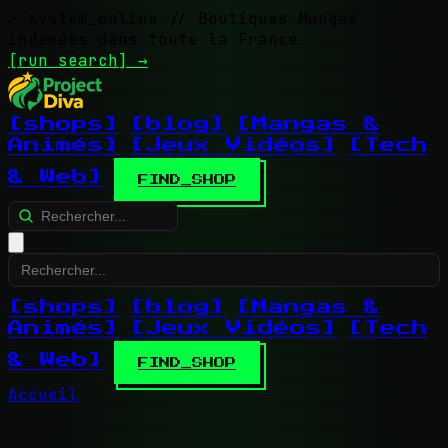
> system_online
// Boutiques Mangas
indexées dans toute la France
[run search]
→
[shops]
[blog]
[Mangas &
Animés]
[Jeux Vidéos]
[Tech
& Web]
FIND_SHOP
[shops]
[blog]
[Mangas &
Animés]
[Jeux Vidéos]
[Tech
& Web]
FIND_SHOP
Accueil