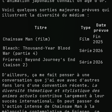
l'animation japonaise connaît un âge d'or.
Voici quelques sorties majeures prévues qui
illustrent la diversité du médium :
Date
Titre
Type
prévue
Fin
Chainsaw Man (film)
Film
2025
Bleach: Thousand-Year Blood
Série
2026
War (partie 4)
Frieren: Beyond Journey's End
Série
2026
(saison 2)
D'ailleurs, ça me fait penser à une
conversation que j'ai eue avec d'autres
fans lors d'une convention récente.
La
diversité thématique et stylistique des
animes actuels
contribue largement à leur
succès international. On peut passer de
l'action intense de Chainsaw Man à la
mélancolie contemplative de Frieren, ce