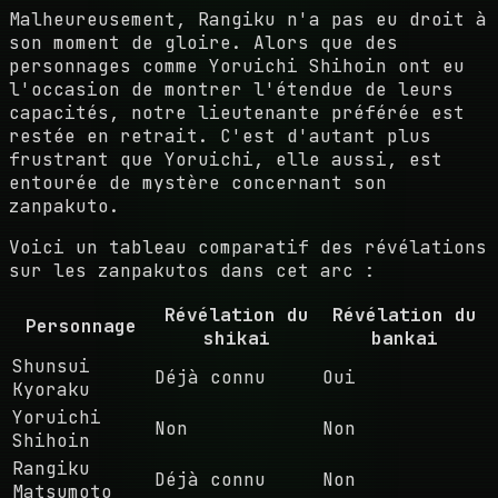
Malheureusement, Rangiku n'a pas eu droit à
son moment de gloire. Alors que des
personnages comme Yoruichi Shihoin ont eu
l'occasion de montrer l'étendue de leurs
capacités, notre lieutenante préférée est
restée en retrait. C'est d'autant plus
frustrant que Yoruichi, elle aussi, est
entourée de mystère concernant son
zanpakuto.
Voici un tableau comparatif des révélations
sur les zanpakutos dans cet arc :
Révélation du
Révélation du
Personnage
shikai
bankai
Shunsui
Déjà connu
Oui
Kyoraku
Yoruichi
Non
Non
Shihoin
Rangiku
Déjà connu
Non
Matsumoto