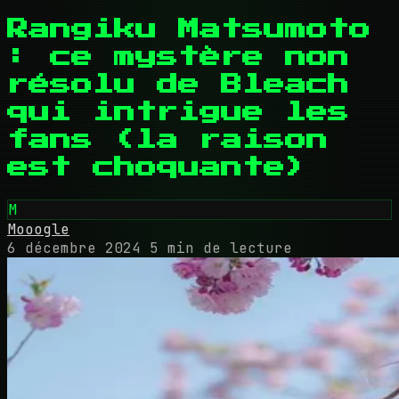
Rangiku Matsumoto
: ce mystère non
résolu de Bleach
qui intrigue les
fans (la raison
est choquante)
M
Mooogle
6 décembre 2024
5 min de lecture