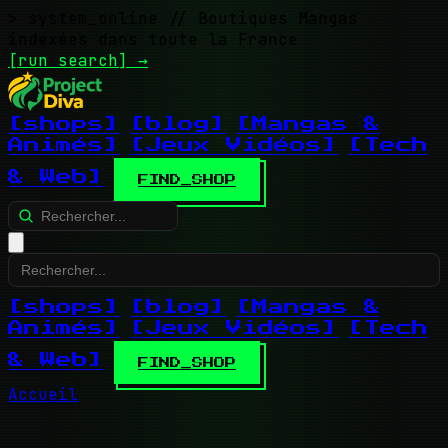
> system_online
// Boutiques Mangas
indexées dans toute la France
[run search]
→
[shops]
[blog]
[Mangas &
Animés]
[Jeux Vidéos]
[Tech
& Web]
FIND_SHOP
[shops]
[blog]
[Mangas &
Animés]
[Jeux Vidéos]
[Tech
& Web]
FIND_SHOP
Accueil