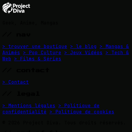
Geek, Anime, Mangas
// nav
> trouver une boutique
> le blog
> Mangas &
Animés
> Pop Culture
> Jeux Vidéos
> Tech &
Web
> Films & Séries
// contact
> Contact
// legal
> Mentions légales
> Politique de
confidentialité
> Politique de cookies
© 2026 Project Diva. Tous droits réservés.