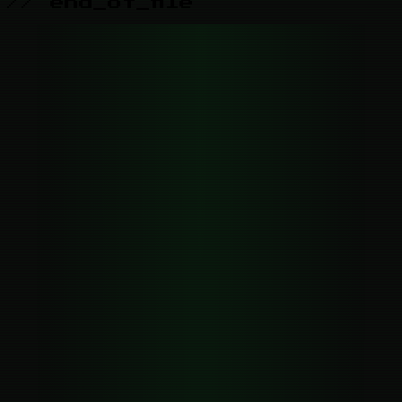
// end_of_file