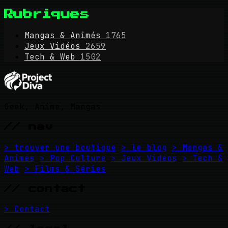
Rubriques
Mangas & Animés
1765
Jeux Vidéos
2659
Tech & Web
1502
Geek, Anime, Mangas
// nav
> trouver une boutique
> le blog
> Mangas &
Animés
> Pop Culture
> Jeux Vidéos
> Tech &
Web
> Films & Séries
// contact
> Contact