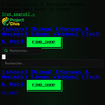
> system_online
// Boutiques Mangas
indexées dans toute la France
[run search]
→
[shops]
[blog]
[Mangas &
Animés]
[Jeux Vidéos]
[Tech
& Web]
FIND_SHOP
[shops]
[blog]
[Mangas &
Animés]
[Jeux Vidéos]
[Tech
& Web]
FIND_SHOP
Accueil