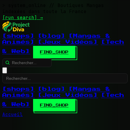
> system_online
// Boutiques Mangas
indexées dans toute la France
[run search]
→
[shops]
[blog]
[Mangas &
Animés]
[Jeux Vidéos]
[Tech
& Web]
FIND_SHOP
[shops]
[blog]
[Mangas &
Animés]
[Jeux Vidéos]
[Tech
& Web]
FIND_SHOP
Accueil