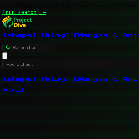
> system_online
// Boutiques Mangas indexées
[run search]
→
[shops]
[blog]
[Mangas & Ani
[shops]
[blog]
[Mangas & Ani
Accueil