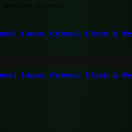
 dans toute la France
més]
[Jeux Vidéos]
[Tech & We
més]
[Jeux Vidéos]
[Tech & We