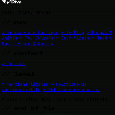
Geek, Anime, Mangas
// nav
> trouver une boutique
> le blog
> Mangas &
Animés
> Pop Culture
> Jeux Vidéos
> Tech &
Web
> Films & Séries
// contact
> Contact
// legal
> Mentions légales
> Politique de
confidentialité
> Politique de cookies
© 2026 Project Diva. Tous droits réservés.
// end_of_file