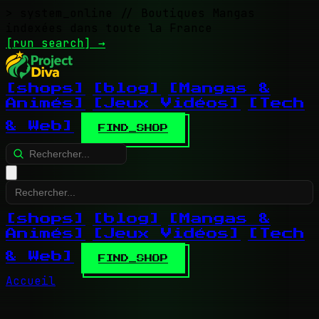
> system_online
// Boutiques Mangas
indexées dans toute la France
[run search]
→
[shops]
[blog]
[Mangas &
Animés]
[Jeux Vidéos]
[Tech
& Web]
FIND_SHOP
[shops]
[blog]
[Mangas &
Animés]
[Jeux Vidéos]
[Tech
& Web]
FIND_SHOP
Accueil