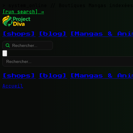
> system_online
// Boutiques Mangas indexées
[run search]
→
[shops]
[blog]
[Mangas & Ani
[shops]
[blog]
[Mangas & Ani
Accueil