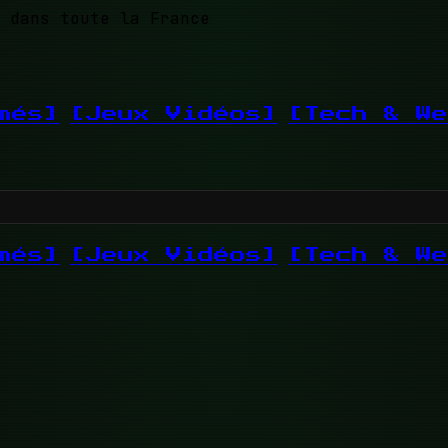
 dans toute la France
més]
[Jeux Vidéos]
[Tech & We
més]
[Jeux Vidéos]
[Tech & We