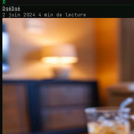
D
DgéDgé
2 juin 2024
4 min de lecture