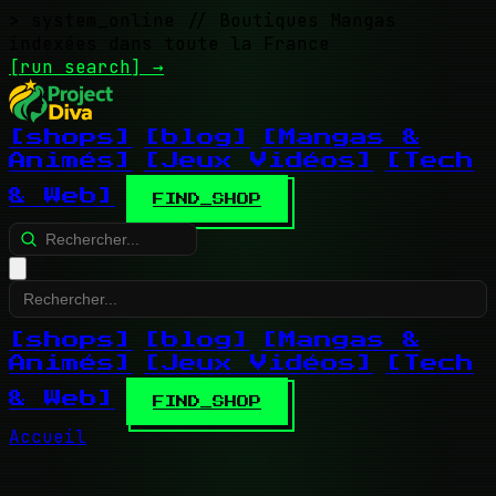
> system_online
// Boutiques Mangas
indexées dans toute la France
[run search]
→
[shops]
[blog]
[Mangas &
Animés]
[Jeux Vidéos]
[Tech
& Web]
FIND_SHOP
[shops]
[blog]
[Mangas &
Animés]
[Jeux Vidéos]
[Tech
& Web]
FIND_SHOP
Accueil