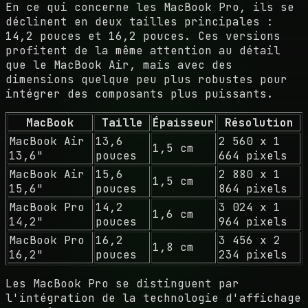
En ce qui concerne les MacBook Pro, ils se
déclinent en deux tailles principales :
14,2 pouces et 16,2 pouces. Ces versions
profitent de la même attention au détail
que le MacBook Air, mais avec des
dimensions quelque peu plus robustes pour
intégrer des composants plus puissants.
MacBook
Taille
Épaisseur
Résolution
MacBook Air
13,6
2 560 x 1
1,5 cm
13,6"
pouces
664 pixels
MacBook Air
15,6
2 880 x 1
1,5 cm
15,6"
pouces
864 pixels
MacBook Pro
14,2
3 024 x 1
1,6 cm
14,2"
pouces
964 pixels
MacBook Pro
16,2
3 456 x 2
1,8 cm
16,2"
pouces
234 pixels
Les MacBook Pro se distinguent par
l'intégration de la technologie d'affichage