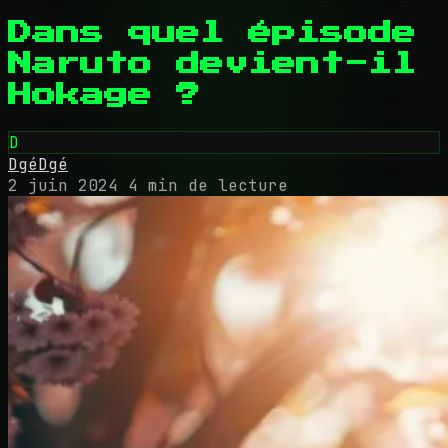
Dans quel épisode
Naruto devient-il
Hokage ?
D
DgéDgé
2 juin 2024
4 min de lecture