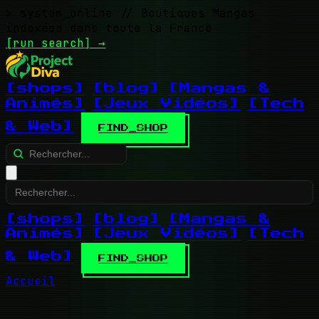
> system_online
// Boutiques Mangas
indexées dans toute la France
[run search]
→
[shops]
[blog]
[Mangas &
Animés]
[Jeux Vidéos]
[Tech
& Web]
FIND_SHOP
[shops]
[blog]
[Mangas &
Animés]
[Jeux Vidéos]
[Tech
& Web]
FIND_SHOP
Accueil