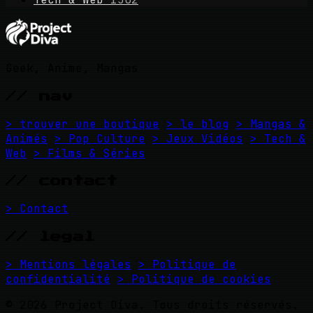
Geek, Anime, Mangas
// nav
> trouver une boutique
> le blog
> Mangas &
Animés
> Pop Culture
> Jeux Vidéos
> Tech &
Web
> Films & Séries
// contact
> Contact
// legal
> Mentions légales
> Politique de
confidentialité
> Politique de cookies
© 2026 Project Diva. Tous droits réservés.