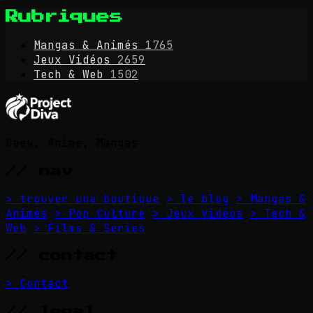
Rubriques
Mangas & Animés
1765
Jeux Vidéos
2659
Tech & Web
1502
Geek, Anime, Mangas
// nav
> trouver une boutique
> le blog
> Mangas &
Animés
> Pop Culture
> Jeux Vidéos
> Tech &
Web
> Films & Séries
// contact
> Contact
// legal