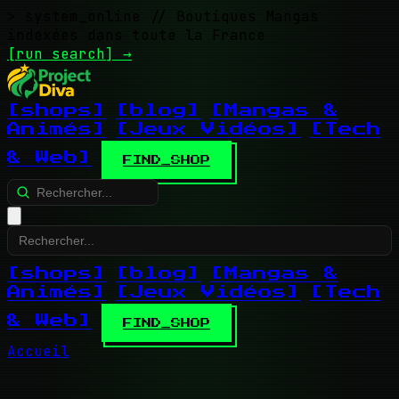
> system_online
// Boutiques Mangas
indexées dans toute la France
[run search]
→
[shops]
[blog]
[Mangas &
Animés]
[Jeux Vidéos]
[Tech
& Web]
FIND_SHOP
[shops]
[blog]
[Mangas &
Animés]
[Jeux Vidéos]
[Tech
& Web]
FIND_SHOP
Accueil