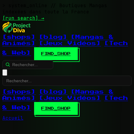
> system_online
// Boutiques Mangas
indexées dans toute la France
[run search]
→
[shops]
[blog]
[Mangas &
Animés]
[Jeux Vidéos]
[Tech
& Web]
FIND_SHOP
[shops]
[blog]
[Mangas &
Animés]
[Jeux Vidéos]
[Tech
& Web]
FIND_SHOP
Accueil