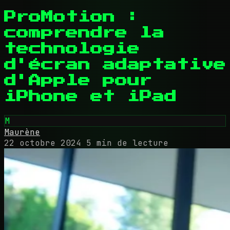
ProMotion :
comprendre la
technologie
d'écran adaptative
d'Apple pour
iPhone et iPad
M
Maurène
22 octobre 2024
5 min de lecture