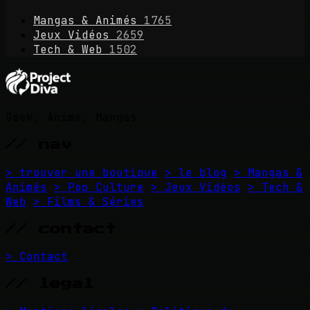
Mangas & Animés
1765
Jeux Vidéos
2659
Tech & Web
1502
Geek, Anime, Mangas
// nav
> trouver une boutique
> le blog
> Mangas &
Animés
> Pop Culture
> Jeux Vidéos
> Tech &
Web
> Films & Séries
// contact
> Contact
// legal