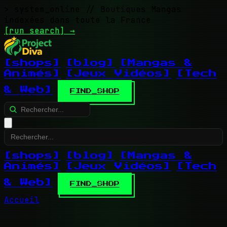
> system_online
// Boutiques Mangas
indexées dans toute la France
[run search]
→
[shops]
[blog]
[Mangas &
Animés]
[Jeux Vidéos]
[Tech
& Web]
FIND_SHOP
[shops]
[blog]
[Mangas &
Animés]
[Jeux Vidéos]
[Tech
& Web]
FIND_SHOP
Accueil