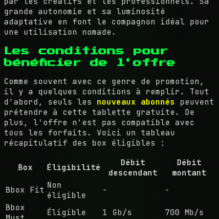
par les créatifs et les professionnels. Sa
grande autonomie et sa luminosité
adaptative en font le compagnon idéal pour
une utilisation nomade.
Les conditions pour
bénéficier de l'offre
Comme souvent avec ce genre de promotion,
il y a quelques conditions à remplir. Tout
d'abord, seuls les
nouveaux abonnés
peuvent
prétendre à cette tablette gratuite. De
plus, l'offre n'est pas compatible avec
tous les forfaits. Voici un tableau
récapitulatif des box éligibles :
Débit
Débit
Box
Éligibilité
descendant
montant
Non
Bbox Fit
-
-
éligible
Bbox
Éligible
1 Gb/s
700 Mb/s
Must