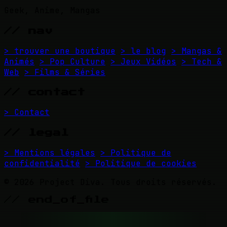
Geek, Anime, Mangas
// nav
> trouver une boutique
> le blog
> Mangas &
Animés
> Pop Culture
> Jeux Vidéos
> Tech &
Web
> Films & Séries
// contact
> Contact
// legal
> Mentions légales
> Politique de
confidentialité
> Politique de cookies
© 2026 Project Diva. Tous droits réservés.
// end_of_file