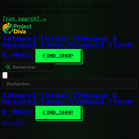
> system_online
// Boutiques Mangas
indexées dans toute la France
[run search]
→
[shops]
[blog]
[Mangas &
Animés]
[Jeux Vidéos]
[Tech
& Web]
FIND_SHOP
[shops]
[blog]
[Mangas &
Animés]
[Jeux Vidéos]
[Tech
& Web]
FIND_SHOP
Accueil