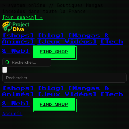
> system_online
// Boutiques Mangas
indexées dans toute la France
[run search]
→
[shops]
[blog]
[Mangas &
Animés]
[Jeux Vidéos]
[Tech
& Web]
FIND_SHOP
[shops]
[blog]
[Mangas &
Animés]
[Jeux Vidéos]
[Tech
& Web]
FIND_SHOP
Accueil