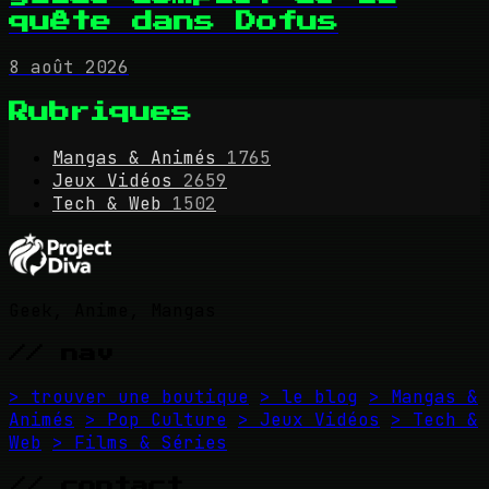
quête dans Dofus
8 août 2026
Rubriques
Mangas & Animés
1765
Jeux Vidéos
2659
Tech & Web
1502
Geek, Anime, Mangas
// nav
> trouver une boutique
> le blog
> Mangas &
Animés
> Pop Culture
> Jeux Vidéos
> Tech &
Web
> Films & Séries
// contact