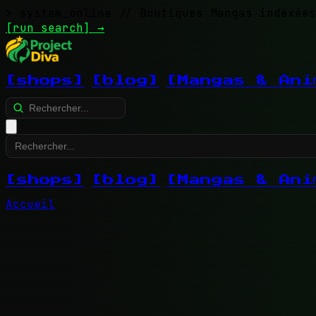
> system_online
// Boutiques Mangas indexées
[run search]
→
[shops]
[blog]
[Mangas & Ani
[shops]
[blog]
[Mangas & Ani
Accueil