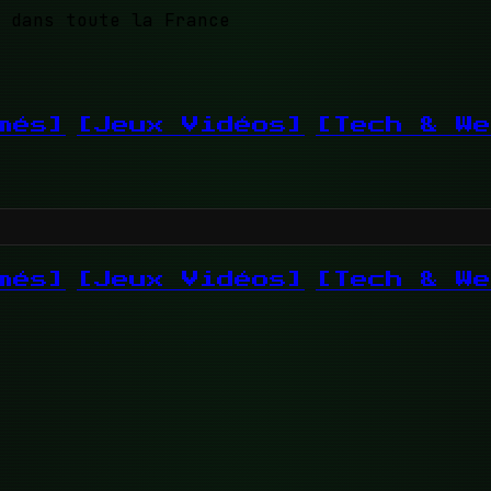
 dans toute la France
més]
[Jeux Vidéos]
[Tech & We
més]
[Jeux Vidéos]
[Tech & We