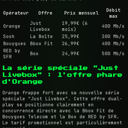
Débit
Opérateur
Offre
Prix mensuel
max
Just
19,99€ (6
Orange
400 Mb/s
Livebox
mois)
Sosh
La Boîte
25,99€
300 Mb/s
Bouygues
Bbox Fit
26,99€
400 Mb/s
RED by
Box
24,99€
500 Mb/s
SFR
La série spéciale "Just
Livebox" : l'offre phare
d'Orange
Orange frappe fort avec sa nouvelle série
spéciale "Just Livebox". Cette offre dual-
play se positionne clairement en
concurrence directe avec la Bbox Fit de
Bouygues Telecom et la Box de RED by SFR.
Le tarif promotionnel est particulièrement