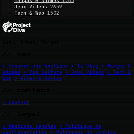
Mangas & Animés
1765
Jeux Vidéos
2659
Tech & Web
1502
Geek, Anime, Mangas
// nav
> trouver une boutique
> le blog
> Mangas &
Animés
> Pop Culture
> Jeux Vidéos
> Tech &
Web
> Films & Séries
// contact
> Contact
// legal
> Mentions légales
> Politique de
confidentialité
> Politique de cookies