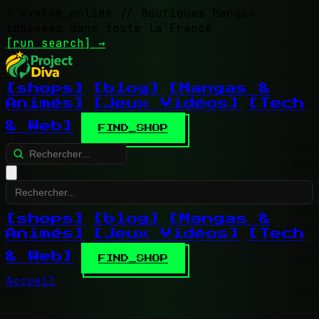
> system_online
// Boutiques Mangas
indexées dans toute la France
[run search]
→
[shops]
[blog]
[Mangas &
Animés]
[Jeux Vidéos]
[Tech
& Web]
FIND_SHOP
[shops]
[blog]
[Mangas &
Animés]
[Jeux Vidéos]
[Tech
& Web]
FIND_SHOP
Accueil