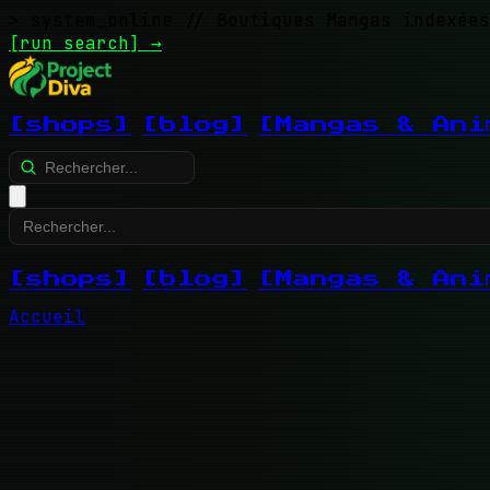
> system_online
// Boutiques Mangas indexées
[run search]
→
[shops]
[blog]
[Mangas & Ani
[shops]
[blog]
[Mangas & Ani
Accueil