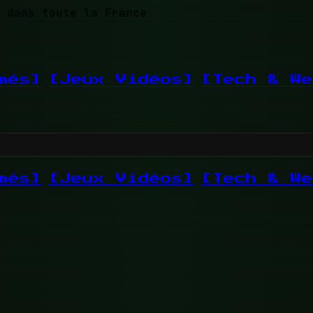
 dans toute la France
més]
[Jeux Vidéos]
[Tech & We
més]
[Jeux Vidéos]
[Tech & We