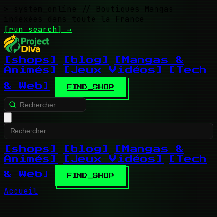
> system_online
// Boutiques Mangas
indexées dans toute la France
[run search]
→
[shops]
[blog]
[Mangas &
Animés]
[Jeux Vidéos]
[Tech
& Web]
FIND_SHOP
[shops]
[blog]
[Mangas &
Animés]
[Jeux Vidéos]
[Tech
& Web]
FIND_SHOP
Accueil