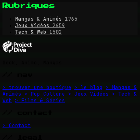
Rubriques
Mangas & Animés
1765
Jeux Vidéos
2659
Tech & Web
1502
Geek, Anime, Mangas
// nav
> trouver une boutique
> le blog
> Mangas &
Animés
> Pop Culture
> Jeux Vidéos
> Tech &
Web
> Films & Séries
// contact
> Contact
// legal