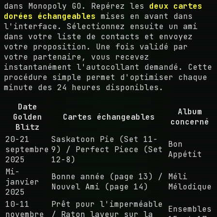
dans Monopoly GO. Repérez les
deux cartes
dorées échangeables
mises en avant dans
l'interface. Sélectionnez ensuite un ami
dans votre liste de contacts et envoyez
votre proposition. Une fois validé par
votre partenaire, vous recevez
instantanément l'autocollant demandé. Cette
procédure simple permet d'optimiser chaque
minute des 24 heures disponibles.
Date
Album
Golden
Cartes échangeables
concerné
Blitz
20-21
Saskatoon Pie (Set 11-
Bon
septembre
9) / Perfect Piece (Set
Appétit
2025
12-8)
Mi-
Bonne année (page 13) /
Méli
janvier
Nouvel Ami (page 14)
Mélodique
2025
10-11
Prêt pour l'imperméable
Ensembles
novembre
/ Raton laveur sur la