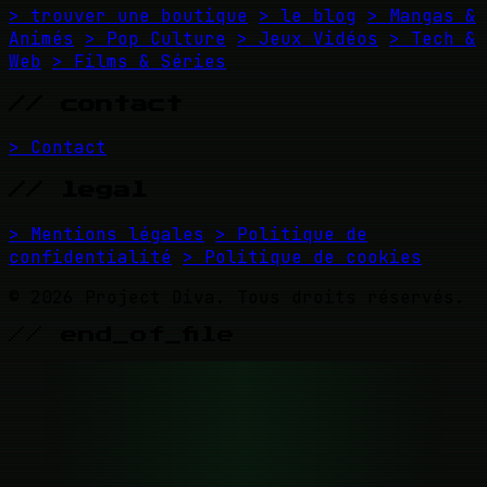
> trouver une boutique
> le blog
> Mangas &
Animés
> Pop Culture
> Jeux Vidéos
> Tech &
Web
> Films & Séries
// contact
> Contact
// legal
> Mentions légales
> Politique de
confidentialité
> Politique de cookies
© 2026 Project Diva. Tous droits réservés.
// end_of_file