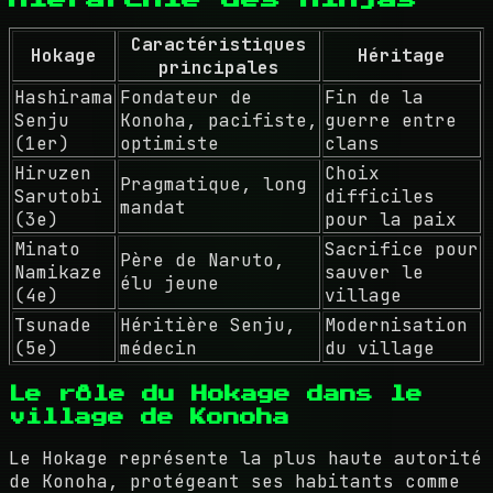
Caractéristiques
Hokage
Héritage
principales
Hashirama
Fondateur de
Fin de la
Senju
Konoha, pacifiste,
guerre entre
(1er)
optimiste
clans
Hiruzen
Choix
Pragmatique, long
Sarutobi
difficiles
mandat
(3e)
pour la paix
Minato
Sacrifice pour
Père de Naruto,
Namikaze
sauver le
élu jeune
(4e)
village
Tsunade
Héritière Senju,
Modernisation
(5e)
médecin
du village
Le rôle du Hokage dans le
village de Konoha
Le Hokage représente la plus haute autorité
de Konoha, protégeant ses habitants comme