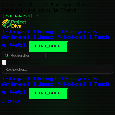
> system_online
// Boutiques Mangas
indexées dans toute la France
[run search]
→
[shops]
[blog]
[Mangas &
Animés]
[Jeux Vidéos]
[Tech
& Web]
FIND_SHOP
[shops]
[blog]
[Mangas &
Animés]
[Jeux Vidéos]
[Tech
& Web]
FIND_SHOP
Accueil