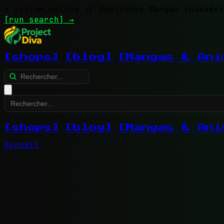
> system_online
// Boutiques Mangas indexées
[run search]
→
[shops]
[blog]
[Mangas & Ani
[shops]
[blog]
[Mangas & Ani
Accueil