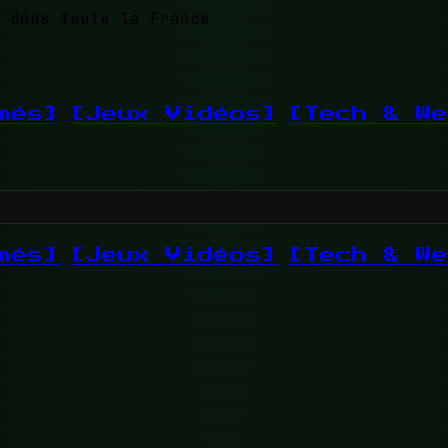
 dans toute la France
més]
[Jeux Vidéos]
[Tech & We
més]
[Jeux Vidéos]
[Tech & We