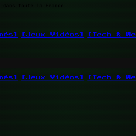
 dans toute la France
més]
[Jeux Vidéos]
[Tech & We
més]
[Jeux Vidéos]
[Tech & We