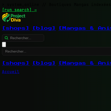
> system_online
// Boutiques Mangas indexées
[run search]
→
[shops]
[blog]
[Mangas & Ani
[shops]
[blog]
[Mangas & Ani
Accueil