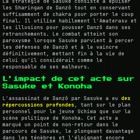
La stratégie de Sasuke consiste à épuiser
les Sharingan de Danzô tout en conservant
suffisamment de chakra pour porter le coup
final. Il utilise habilement l'Amaterasu et
les illusions pour pousser Danzô dans ses
retranchements. Le combat atteint son
paroxysme lorsque Sasuke parvient à percer
les défenses de Danzô et à le vaincre
définitivement, mettant fin à la vie de
celui qu'il considérait comme le
responsable de ses malheurs.
L'impact de cet acte sur
Sasuke et Konoha
L'assassinat de Danzô par Sasuke a eu
des
répercussions profondes
, tant sur le plan
personnel pour le jeune Uchiwa que sur la
scène politique de Konoha. Cet acte a
marqué un point de non-retour dans le
parcours de Sasuke, le plongeant davantage
dans les ténèbres et l'éloignant encore