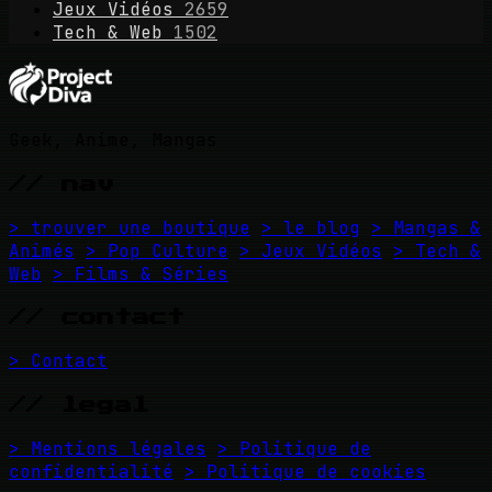
Jeux Vidéos
2659
Tech & Web
1502
Geek, Anime, Mangas
// nav
> trouver une boutique
> le blog
> Mangas &
Animés
> Pop Culture
> Jeux Vidéos
> Tech &
Web
> Films & Séries
// contact
> Contact
// legal
> Mentions légales
> Politique de
confidentialité
> Politique de cookies