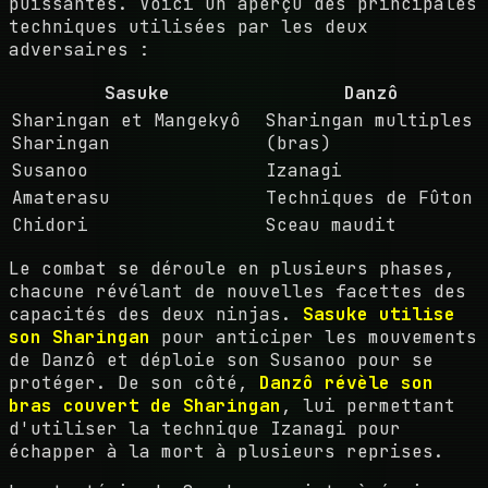
puissantes. Voici un aperçu des principales
techniques utilisées par les deux
adversaires :
Sasuke
Danzô
Sharingan et Mangekyô
Sharingan multiples
Sharingan
(bras)
Susanoo
Izanagi
Amaterasu
Techniques de Fûton
Chidori
Sceau maudit
Le combat se déroule en plusieurs phases,
chacune révélant de nouvelles facettes des
capacités des deux ninjas.
Sasuke utilise
son Sharingan
pour anticiper les mouvements
de Danzô et déploie son Susanoo pour se
protéger. De son côté,
Danzô révèle son
bras couvert de Sharingan
, lui permettant
d'utiliser la technique Izanagi pour
échapper à la mort à plusieurs reprises.