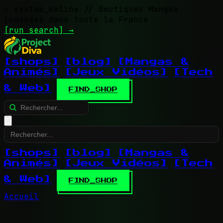
> system_online
// Boutiques Mangas
indexées dans toute la France
[run search]
→
[shops]
[blog]
[Mangas &
Animés]
[Jeux Vidéos]
[Tech
& Web]
FIND_SHOP
[shops]
[blog]
[Mangas &
Animés]
[Jeux Vidéos]
[Tech
& Web]
FIND_SHOP
Accueil