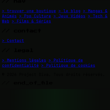
// nav
> trouver une boutique
> le blog
> Mangas &
Animés
> Pop Culture
> Jeux Vidéos
> Tech &
Web
> Films & Séries
// contact
> Contact
// legal
> Mentions légales
> Politique de
confidentialité
> Politique de cookies
© 2026 Project Diva. Tous droits réservés.
// end_of_file