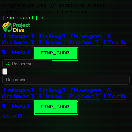
> system_online
// Boutiques Mangas
indexées dans toute la France
[run search]
→
[shops]
[blog]
[Mangas &
Animés]
[Jeux Vidéos]
[Tech
& Web]
FIND_SHOP
[shops]
[blog]
[Mangas &
Animés]
[Jeux Vidéos]
[Tech
& Web]
FIND_SHOP
Accueil