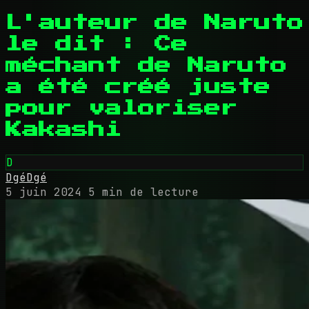
L'auteur de Naruto
le dit : Ce
méchant de Naruto
a été créé juste
pour valoriser
Kakashi
D
DgéDgé
5 juin 2024
5 min de lecture