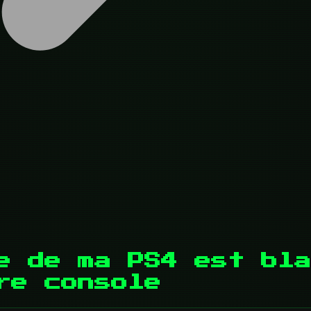
e de ma PS4 est bla
re console