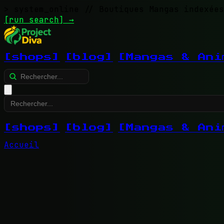
> system_online
// Boutiques Mangas indexées
[run search]
→
[shops]
[blog]
[Mangas & Ani
[shops]
[blog]
[Mangas & Ani
Accueil