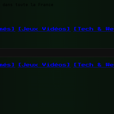
 dans toute la France
més]
[Jeux Vidéos]
[Tech & We
més]
[Jeux Vidéos]
[Tech & We