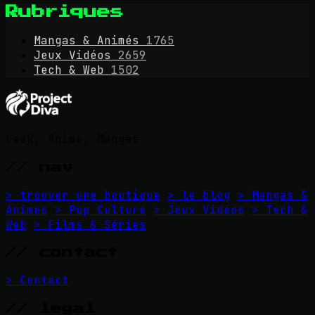
Rubriques
Mangas & Animés
1765
Jeux Vidéos
2659
Tech & Web
1502
Geek, Anime, Mangas
// nav
> trouver une boutique
> le blog
> Mangas &
Animés
> Pop Culture
> Jeux Vidéos
> Tech &
Web
> Films & Séries
// contact
> Contact
// legal