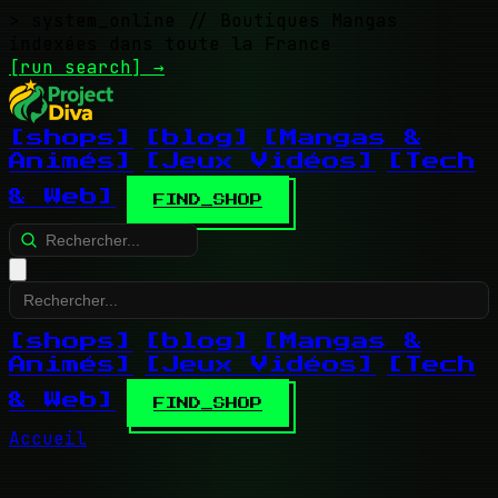
> system_online
// Boutiques Mangas
indexées dans toute la France
[run search]
→
[shops]
[blog]
[Mangas &
Animés]
[Jeux Vidéos]
[Tech
& Web]
FIND_SHOP
[shops]
[blog]
[Mangas &
Animés]
[Jeux Vidéos]
[Tech
& Web]
FIND_SHOP
Accueil