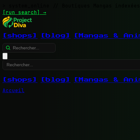
> system_online
// Boutiques Mangas indexées
[run search]
→
[shops]
[blog]
[Mangas & Ani
[shops]
[blog]
[Mangas & Ani
Accueil