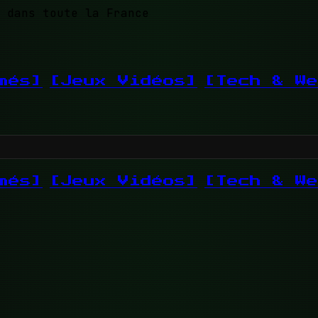
 dans toute la France
més]
[Jeux Vidéos]
[Tech & We
més]
[Jeux Vidéos]
[Tech & We