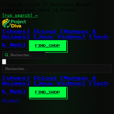
> system_online
// Boutiques Mangas
indexées dans toute la France
[run search]
→
[shops]
[blog]
[Mangas &
Animés]
[Jeux Vidéos]
[Tech
& Web]
FIND_SHOP
[shops]
[blog]
[Mangas &
Animés]
[Jeux Vidéos]
[Tech
& Web]
FIND_SHOP
Accueil