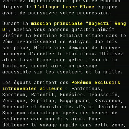
Vérifiez impérativement que votre Pokémon
dispose de
l'attaque Laser Glace
équipée
avant de poursuivre votre progression.
Durant la
mission principale "Objectif Rang
D"
, Narica vous apprend qu'Albia aimait
visiter la Fontaine Gamblast située dans le
7ème arrondissement de Valcyan. Une fois
sur place, Millie vous demande de trouver
un moyen d'arrêter le flux d'eau. Utilisez
alors Laser Glace pour geler l'eau de la
fontaine, créant ainsi un passage
accessible via les escaliers et la grille.
Les égouts abritent des
Pokémon exclusifs
introuvables ailleurs
: Fantominus,
Spectrum, Ratentif, Funécire, Trousselin,
Venalgue, Sepiatop, Baggiguane, Kravarech,
Mucuscule et Sonistrelle. J'y ai déniché un
Spectrum chromatique après des heures de
recherche avec mon fils aîné. Pour
débloquer le voyage rapide dans cette zone,