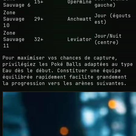
15+
Opermine
Sauvage 6
gauche)
Zone
Jour (égouts
Sauvage
29+
Anchwatt
est)
10
Zone
Jour/Nuit
Sauvage
32+
Leviator
(centre)
11
Pour maximiser vos chances de capture,
privilégiez les Poké Balls adaptées au type
Eau dès le début. Constituer une équipe
équilibrée rapidement facilite grandement
la progression vers les arènes suivantes.