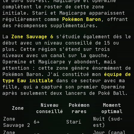
le bord sud-est. Magicarpe et Opermine
complètent le roster de cette zone
initiale. Stari et Magicarpe apparaissent
régulièrement comme
Pokémon Baron
, offrant
des récompenses supplémentaires.
La
Zone Sauvage 6
s'étudie également dès le
début avec un niveau conseillé de 15 ou
plus. Cette région s'étend sur trois
niveaux avec un canal sur la gauche.
Opermine et Magicarpe y abondent, mais
attention : cette zone génère énormément de
Pokémon Baron. J'ai constitué mon
équipe de
type Eau initiale
dans ce secteur avec ma
fille, qui a capturé son premier Opermine
après seulement deux lancers de Poké Ball.
Niveau
Pokémon
Moment
Zone
conseillé
rares
optimal
Zone
Nuit (sud-
6+
Stari
Sauvage 2
est)
Zone
Jour (canal