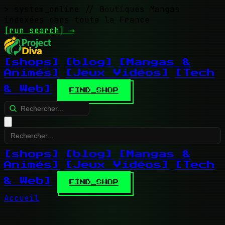
> system_online
// Boutiques Mangas
indexées dans toute la France
[run search]
→
[shops]
[blog]
[Mangas &
Animés]
[Jeux Vidéos]
[Tech
& Web]
FIND_SHOP
[shops]
[blog]
[Mangas &
Animés]
[Jeux Vidéos]
[Tech
& Web]
FIND_SHOP
Accueil