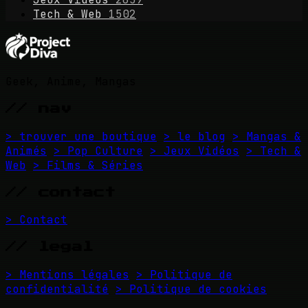
Tech & Web
1502
Geek, Anime, Mangas
// nav
> trouver une boutique
> le blog
> Mangas &
Animés
> Pop Culture
> Jeux Vidéos
> Tech &
Web
> Films & Séries
// contact
> Contact
// legal
> Mentions légales
> Politique de
confidentialité
> Politique de cookies