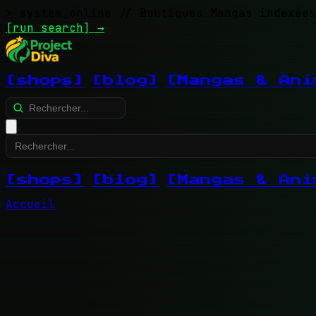
> system_online
// Boutiques Mangas indexées
[run search]
→
[shops]
[blog]
[Mangas & Ani
[shops]
[blog]
[Mangas & Ani
Accueil