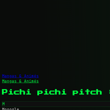
Mangas & Animés
Mangas & Animés
Pichi pichi pitch 
M
Mooogle