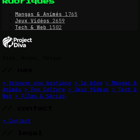
Rubriques
Mangas & Animés
1765
Jeux Vidéos
2659
Tech & Web
1502
Geek, Anime, Mangas
// nav
> trouver une boutique
> le blog
> Mangas &
Animés
> Pop Culture
> Jeux Vidéos
> Tech &
Web
> Films & Séries
// contact
> Contact
// legal