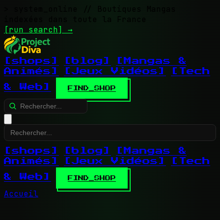
> system_online
// Boutiques Mangas
indexées dans toute la France
[run search]
→
[shops]
[blog]
[Mangas &
Animés]
[Jeux Vidéos]
[Tech
& Web]
FIND_SHOP
[shops]
[blog]
[Mangas &
Animés]
[Jeux Vidéos]
[Tech
& Web]
FIND_SHOP
Accueil