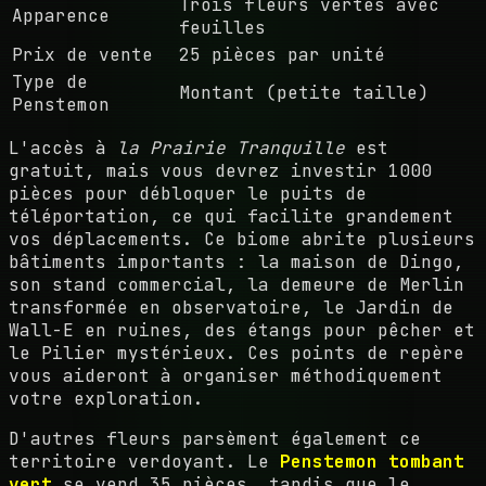
Trois fleurs vertes avec
Apparence
feuilles
Prix de vente
25 pièces par unité
Type de
Montant (petite taille)
Penstemon
L'accès à
la Prairie Tranquille
est
gratuit, mais vous devrez investir 1000
pièces pour débloquer le puits de
téléportation, ce qui facilite grandement
vos déplacements. Ce biome abrite plusieurs
bâtiments importants : la maison de Dingo,
son stand commercial, la demeure de Merlin
transformée en observatoire, le Jardin de
Wall-E en ruines, des étangs pour pêcher et
le Pilier mystérieux. Ces points de repère
vous aideront à organiser méthodiquement
votre exploration.
D'autres fleurs parsèment également ce
territoire verdoyant. Le
Penstemon tombant
vert
se vend 35 pièces, tandis que le