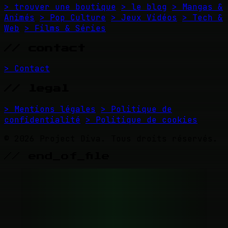
> trouver une boutique
> le blog
> Mangas &
Animés
> Pop Culture
> Jeux Vidéos
> Tech &
Web
> Films & Séries
// contact
> Contact
// legal
> Mentions légales
> Politique de
confidentialité
> Politique de cookies
© 2026 Project Diva. Tous droits réservés.
// end_of_file