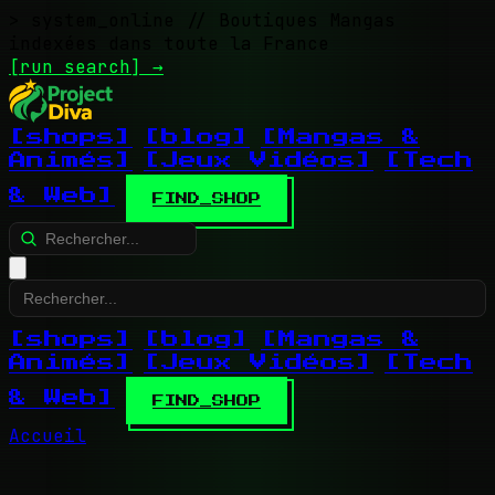
> system_online
// Boutiques Mangas
indexées dans toute la France
[run search]
→
[shops]
[blog]
[Mangas &
Animés]
[Jeux Vidéos]
[Tech
& Web]
FIND_SHOP
[shops]
[blog]
[Mangas &
Animés]
[Jeux Vidéos]
[Tech
& Web]
FIND_SHOP
Accueil