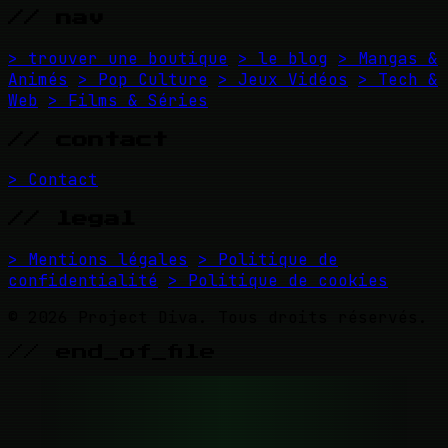
// nav
> trouver une boutique
> le blog
> Mangas &
Animés
> Pop Culture
> Jeux Vidéos
> Tech &
Web
> Films & Séries
// contact
> Contact
// legal
> Mentions légales
> Politique de
confidentialité
> Politique de cookies
© 2026 Project Diva. Tous droits réservés.
// end_of_file