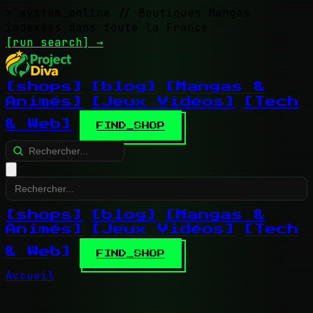
> system_online
// Boutiques Mangas
indexées dans toute la France
[run search]
→
[shops]
[blog]
[Mangas &
Animés]
[Jeux Vidéos]
[Tech
& Web]
FIND_SHOP
[shops]
[blog]
[Mangas &
Animés]
[Jeux Vidéos]
[Tech
& Web]
FIND_SHOP
Accueil