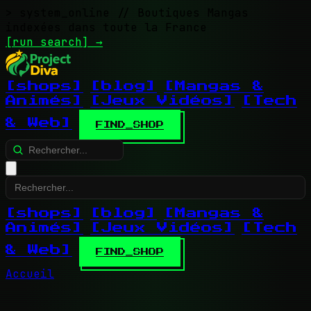
> system_online
// Boutiques Mangas
indexées dans toute la France
[run search]
→
[shops]
[blog]
[Mangas &
Animés]
[Jeux Vidéos]
[Tech
& Web]
FIND_SHOP
[shops]
[blog]
[Mangas &
Animés]
[Jeux Vidéos]
[Tech
& Web]
FIND_SHOP
Accueil