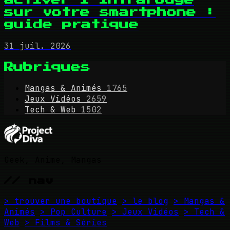
sur votre smartphone :
guide pratique
31 juil. 2026
Rubriques
Mangas & Animés
1765
Jeux Vidéos
2659
Tech & Web
1502
Geek, Anime, Mangas
// nav
> trouver une boutique
> le blog
> Mangas &
Animés
> Pop Culture
> Jeux Vidéos
> Tech &
Web
> Films & Séries