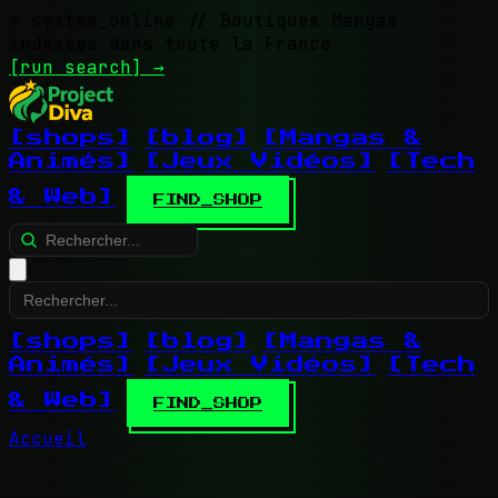
> system_online
// Boutiques Mangas
indexées dans toute la France
[run search]
→
[shops]
[blog]
[Mangas &
Animés]
[Jeux Vidéos]
[Tech
& Web]
FIND_SHOP
[shops]
[blog]
[Mangas &
Animés]
[Jeux Vidéos]
[Tech
& Web]
FIND_SHOP
Accueil