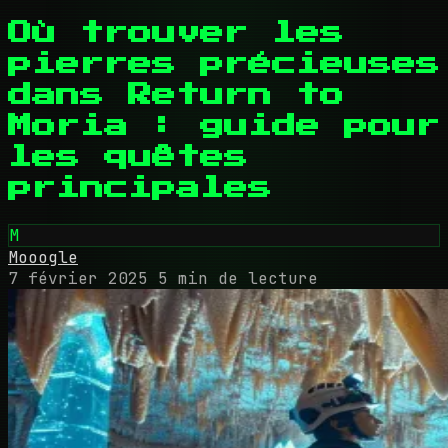
Où trouver les
pierres précieuses
dans Return to
Moria : guide pour
les quêtes
principales
M
Mooogle
7 février 2025
5 min de lecture