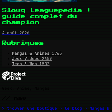
Slowq Leaguepedia :
guide complet du
champion
4 août 2026
Rubriques
Mangas & Animés
1765
Jeux Vidéos
2659
Tech & Web
1502
Geek, Anime, Mangas
// nav
> trouver une boutique
> le blog
> Mangas &