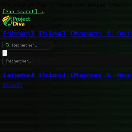
> system_online
// Boutiques Mangas indexées
[run search]
→
[shops]
[blog]
[Mangas & Ani
[shops]
[blog]
[Mangas & Ani
Accueil