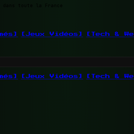
 dans toute la France
més]
[Jeux Vidéos]
[Tech & We
més]
[Jeux Vidéos]
[Tech & We