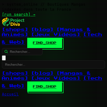
> system_online
// Boutiques Mangas
indexées dans toute la France
[run search]
→
[shops]
[blog]
[Mangas &
Animés]
[Jeux Vidéos]
[Tech
& Web]
FIND_SHOP
[shops]
[blog]
[Mangas &
Animés]
[Jeux Vidéos]
[Tech
& Web]
FIND_SHOP
Accueil