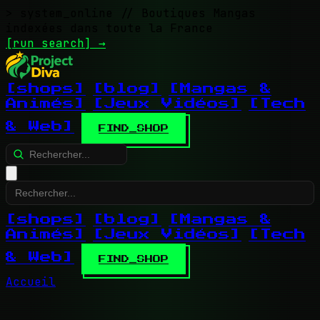
> system_online
// Boutiques Mangas
indexées dans toute la France
[run search]
→
[shops]
[blog]
[Mangas &
Animés]
[Jeux Vidéos]
[Tech
& Web]
FIND_SHOP
[shops]
[blog]
[Mangas &
Animés]
[Jeux Vidéos]
[Tech
& Web]
FIND_SHOP
Accueil