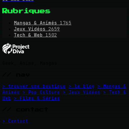
Rubriques
Mangas & Animés
1765
Jeux Vidéos
2659
Tech & Web
1502
Geek, Anime, Mangas
// nav
> trouver une boutique
> le blog
> Mangas &
Animés
> Pop Culture
> Jeux Vidéos
> Tech &
Web
> Films & Séries
// contact
> Contact