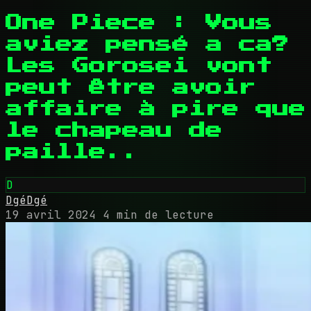
One Piece : Vous
aviez pensé a ca?
Les Gorosei vont
peut être avoir
affaire à pire que
le chapeau de
paille..
D
DgéDgé
19 avril 2024
4 min de lecture