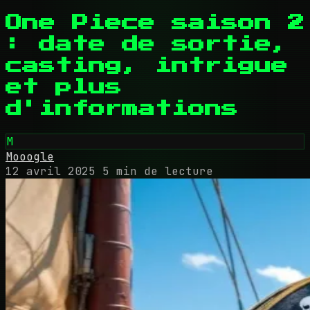
One Piece saison 2
: date de sortie,
casting, intrigue
et plus
d'informations
M
Mooogle
12 avril 2025
5 min de lecture