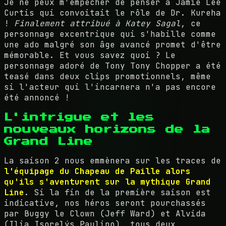
Je ne peux m'empêcher de penser à Jamie Lee
Curtis qui convoitait le rôle de Dr. Kureha
!
Finalement attribué à Katey Sagal
, ce
personnage excentrique qui s'habille comme
une ado malgré son âge avancé promet d'être
mémorable. Et vous savez quoi ? Le
personnage adoré de Tony Tony Chopper a été
teasé dans deux clips promotionnels, même
si l'acteur qui l'incarnera n'a pas encore
été annoncé !
L'intrigue et les
nouveaux horizons de la
Grand Line
La saison 2 nous emmènera sur les traces de
l'équipage du Chapeau de Paille alors
qu'ils s'aventurent sur la mythique Grand
Line
. Si la fin de la première saison est
indicative, nos héros seront pourchassés
par Buggy le Clown (Jeff Ward) et Alvida
(Ilia Isorelýs Paulino), tous deux