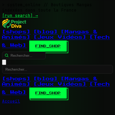
> system_online
// Boutiques Mangas
indexées dans toute la France
[run search]
→
[shops]
[blog]
[Mangas &
Animés]
[Jeux Vidéos]
[Tech
& Web]
FIND_SHOP
[shops]
[blog]
[Mangas &
Animés]
[Jeux Vidéos]
[Tech
& Web]
FIND_SHOP
Accueil