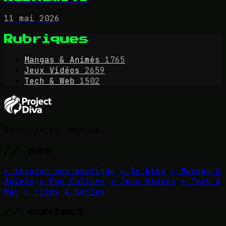
11 mai 2026
Rubriques
Mangas & Animés
1765
Jeux Vidéos
2659
Tech & Web
1502
Geek, Anime, Mangas
// nav
> trouver une boutique
> le blog
> Mangas &
Animés
> Pop Culture
> Jeux Vidéos
> Tech &
Web
> Films & Séries
// contact