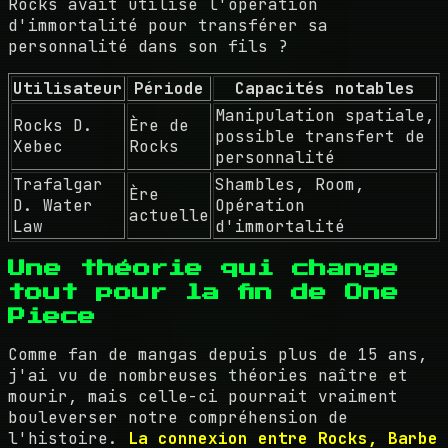
Rocks avait utilisé l'opération
d'immortalité pour transférer sa
personnalité dans son fils ?
Utilisateur
Période
Capacités notables
Manipulation spatiale,
Rocks D.
Ère de
possible transfert de
Xebec
Rocks
personnalité
Trafalgar
Shambles, Room,
Ère
D. Water
Opération
actuelle
Law
d'immortalité
Une théorie qui change
tout pour la fin de One
Piece
Comme fan de mangas depuis plus de 15 ans,
j'ai vu de nombreuses théories naître et
mourir, mais celle-ci pourrait vraiment
bouleverser notre compréhension de
l'histoire.
La connexion entre Rocks, Barbe