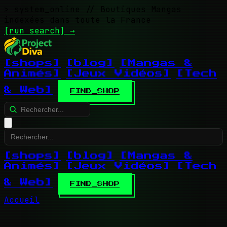
> system_online
// Boutiques Mangas
indexées dans toute la France
[run search]
→
[shops]
[blog]
[Mangas &
Animés]
[Jeux Vidéos]
[Tech
& Web]
FIND_SHOP
[shops]
[blog]
[Mangas &
Animés]
[Jeux Vidéos]
[Tech
& Web]
FIND_SHOP
Accueil