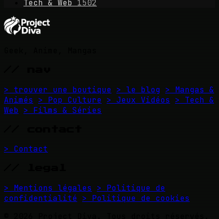
Tech & Web
1502
Geek, Anime, Mangas
// nav
> trouver une boutique
> le blog
> Mangas &
Animés
> Pop Culture
> Jeux Vidéos
> Tech &
Web
> Films & Séries
// contact
> Contact
// legal
> Mentions légales
> Politique de
confidentialité
> Politique de cookies
© 2026 Project Diva. Tous droits réservés.