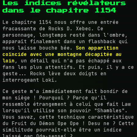
Les indices révélateurs
dans le chapitre 1154
Le chapitre 1154 nous offre une entrée
fracassante de Rocks D. Xebec. Ce
personnage, longtemps resté dans l'ombre,
apparaît finalement dans un flashback qui
nous laisse bouche bée.
Son apparition
coïncide avec une montagne décapitée au
loin
, un détail qui n'a pas échappé aux
fans les plus attentifs. Et puis, il y a ce
geste... Rocks lève deux doigts en
interrogeant Loki.
Ce geste m'a immédiatement fait bondir de
mon siège ! Pourquoi ? Parce qu'il
ressemble étrangement à celui que fait Law
lorsqu'il utilise son pouvoir "Shambles".
Vous savez, cette technique caractéristique
du Fruit du Démon Ope Ope ! Desu ne ? Cette
similitude pourrait-elle être un indice
laissé par Oda-sensei ?