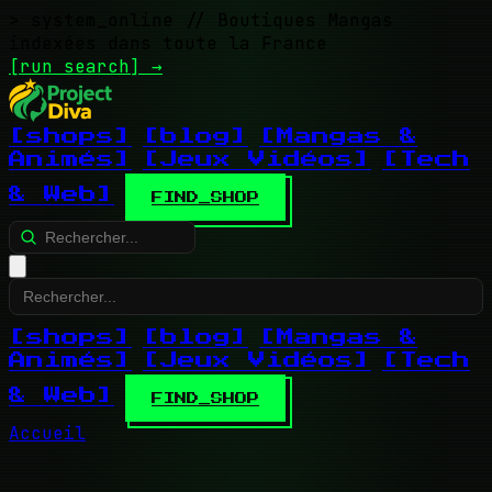
> system_online
// Boutiques Mangas
indexées dans toute la France
[run search]
→
[shops]
[blog]
[Mangas &
Animés]
[Jeux Vidéos]
[Tech
& Web]
FIND_SHOP
[shops]
[blog]
[Mangas &
Animés]
[Jeux Vidéos]
[Tech
& Web]
FIND_SHOP
Accueil