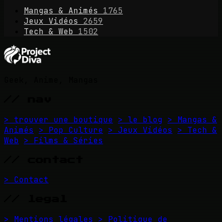
Mangas & Animés
1765
Jeux Vidéos
2659
Tech & Web
1502
Geek, Anime, Mangas
// nav
> trouver une boutique
> le blog
> Mangas &
Animés
> Pop Culture
> Jeux Vidéos
> Tech &
Web
> Films & Séries
// contact
> Contact
// legal
> Mentions légales
> Politique de