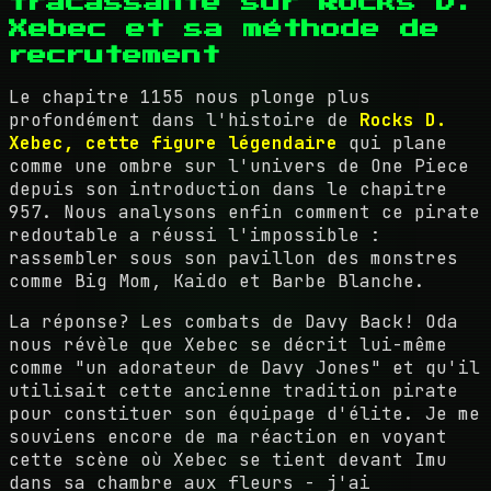
fracassante sur Rocks D.
Xebec et sa méthode de
recrutement
Le chapitre 1155 nous plonge plus
profondément dans l'histoire de
Rocks D.
Xebec, cette figure légendaire
qui plane
comme une ombre sur l'univers de One Piece
depuis son introduction dans le chapitre
957. Nous analysons enfin comment ce pirate
redoutable a réussi l'impossible :
rassembler sous son pavillon des monstres
comme Big Mom, Kaido et Barbe Blanche.
La réponse? Les combats de Davy Back! Oda
nous révèle que Xebec se décrit lui-même
comme "un adorateur de Davy Jones" et qu'il
utilisait cette ancienne tradition pirate
pour constituer son équipage d'élite. Je me
souviens encore de ma réaction en voyant
cette scène où Xebec se tient devant Imu
dans sa chambre aux fleurs - j'ai