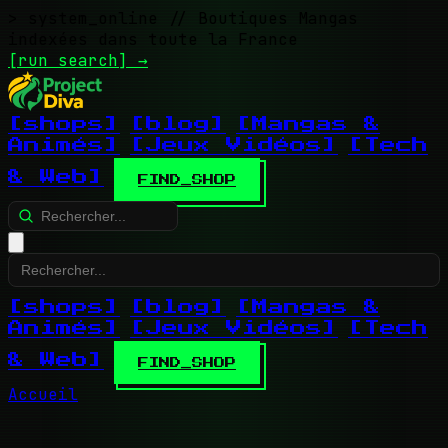
> system_online
// Boutiques Mangas
indexées dans toute la France
[run search]
→
[shops]
[blog]
[Mangas &
Animés]
[Jeux Vidéos]
[Tech
& Web]
FIND_SHOP
[shops]
[blog]
[Mangas &
Animés]
[Jeux Vidéos]
[Tech
& Web]
FIND_SHOP
Accueil