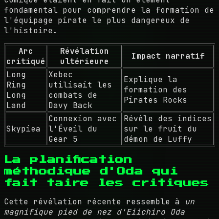
fondamental pour comprendre la formation de
l'équipage pirate le plus dangereux de
l'histoire.
Arc
Révélation
Impact narratif
critiqué
ultérieure
Long
Xebec
Explique la
Ring
utilisait les
formation des
Long
combats de
Pirates Rocks
Land
Davy Back
Connexion avec
Révèle des indices
Skypiea
l'Éveil du
sur le fruit du
Gear 5
démon de Luffy
La planification
méthodique d'Oda qui
fait taire les critiques
Cette révélation récente ressemble à
un
magnifique pied de nez d'Eiichiro Oda