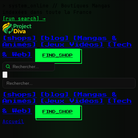
> system_online
// Boutiques Mangas
indexées dans toute la France
[run search]
→
[shops]
[blog]
[Mangas &
Animés]
[Jeux Vidéos]
[Tech
& Web]
FIND_SHOP
[shops]
[blog]
[Mangas &
Animés]
[Jeux Vidéos]
[Tech
& Web]
FIND_SHOP
Accueil