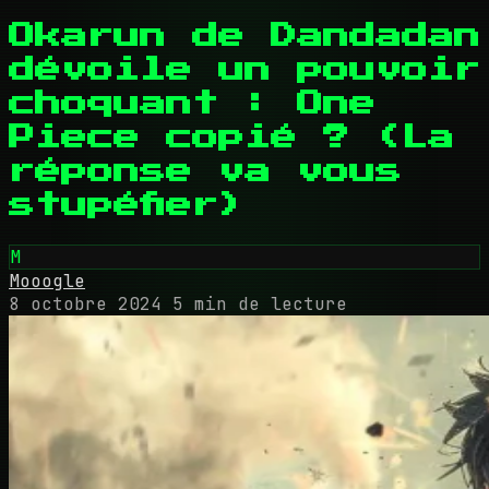
Okarun de Dandadan
dévoile un pouvoir
choquant : One
Piece copié ? (La
réponse va vous
stupéfier)
M
Mooogle
8 octobre 2024
5 min de lecture