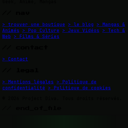
Geek, Anime, Mangas
// nav
> trouver une boutique
> le blog
> Mangas &
Animés
> Pop Culture
> Jeux Vidéos
> Tech &
Web
> Films & Séries
// contact
> Contact
// legal
> Mentions légales
> Politique de
confidentialité
> Politique de cookies
© 2026 Project Diva. Tous droits réservés.
// end_of_file