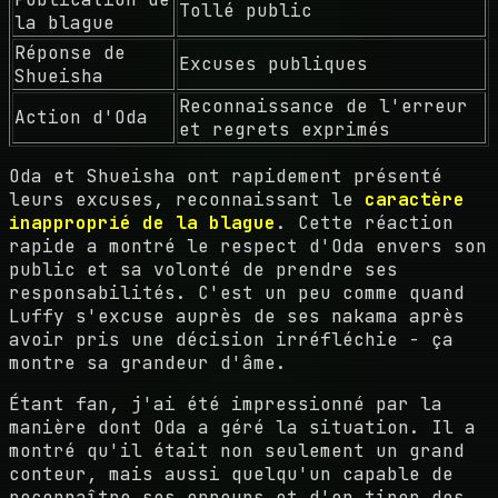
Tollé public
la blague
Réponse de
Excuses publiques
Shueisha
Reconnaissance de l'erreur
Action d'Oda
et regrets exprimés
Oda et Shueisha ont rapidement présenté
leurs excuses, reconnaissant le
caractère
inapproprié de la blague
. Cette réaction
rapide a montré le respect d'Oda envers son
public et sa volonté de prendre ses
responsabilités. C'est un peu comme quand
Luffy s'excuse auprès de ses nakama après
avoir pris une décision irréfléchie - ça
montre sa grandeur d'âme.
Étant fan, j'ai été impressionné par la
manière dont Oda a géré la situation. Il a
montré qu'il était non seulement un grand
conteur, mais aussi quelqu'un capable de
reconnaître ses erreurs et d'en tirer des