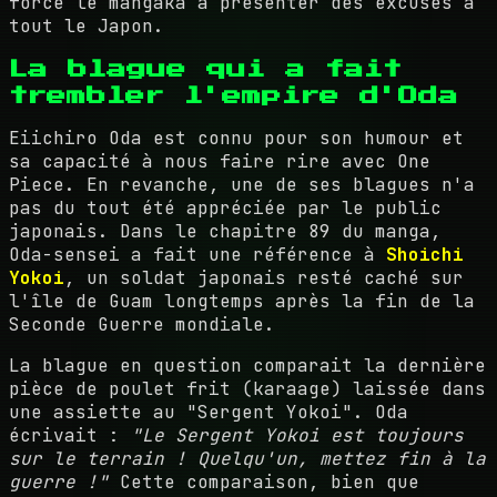
forcé le mangaka à présenter des excuses à
tout le Japon.
La blague qui a fait
trembler l'empire d'Oda
Eiichiro Oda est connu pour son humour et
sa capacité à nous faire rire avec One
Piece. En revanche, une de ses blagues n'a
pas du tout été appréciée par le public
japonais. Dans le chapitre 89 du manga,
Oda-sensei a fait une référence à
Shoichi
Yokoi
, un soldat japonais resté caché sur
l'île de Guam longtemps après la fin de la
Seconde Guerre mondiale.
La blague en question comparait la dernière
pièce de poulet frit (karaage) laissée dans
une assiette au "Sergent Yokoi". Oda
écrivait :
"Le Sergent Yokoi est toujours
sur le terrain ! Quelqu'un, mettez fin à la
guerre !"
Cette comparaison, bien que