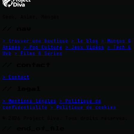
Geek, Anime, Mangas
// nav
> trouver une boutique
> le blog
> Mangas &
Animés
> Pop Culture
> Jeux Vidéos
> Tech &
Web
> Films & Séries
// contact
> Contact
// legal
> Mentions légales
> Politique de
confidentialité
> Politique de cookies
© 2026 Project Diva. Tous droits réservés.
// end_of_file