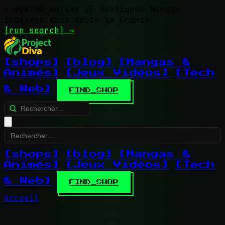
> system_online
// Boutiques Mangas
indexées dans toute la France
[run search]
→
[shops]
[blog]
[Mangas &
Animés]
[Jeux Vidéos]
[Tech
& Web]
FIND_SHOP
[shops]
[blog]
[Mangas &
Animés]
[Jeux Vidéos]
[Tech
& Web]
FIND_SHOP
Accueil