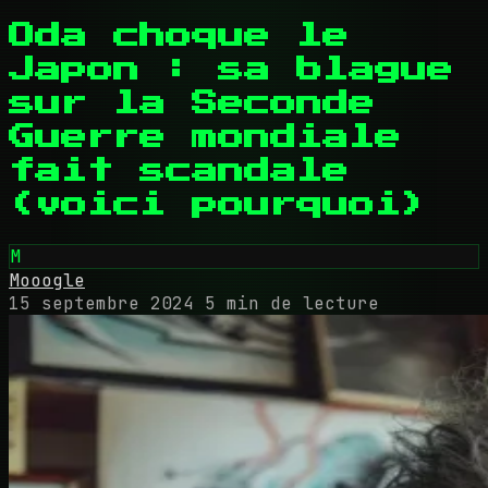
Oda choque le
Japon : sa blague
sur la Seconde
Guerre mondiale
fait scandale
(voici pourquoi)
M
Mooogle
15 septembre 2024
5 min de lecture