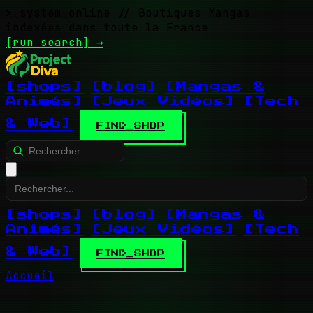
> system_online
// Boutiques Mangas
indexées dans toute la France
[run search]
→
[shops]
[blog]
[Mangas &
Animés]
[Jeux Vidéos]
[Tech
& Web]
FIND_SHOP
[shops]
[blog]
[Mangas &
Animés]
[Jeux Vidéos]
[Tech
& Web]
FIND_SHOP
Accueil