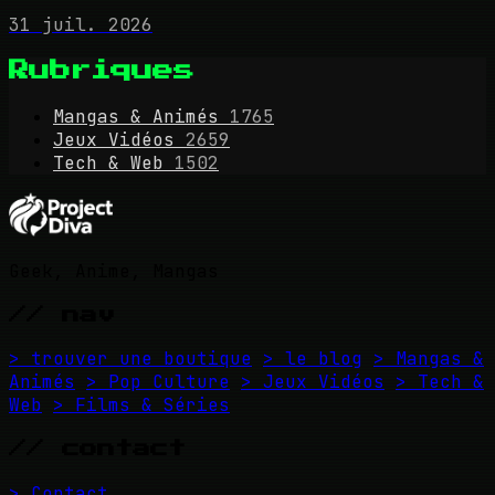
31 juil. 2026
Rubriques
Mangas & Animés
1765
Jeux Vidéos
2659
Tech & Web
1502
Geek, Anime, Mangas
// nav
> trouver une boutique
> le blog
> Mangas &
Animés
> Pop Culture
> Jeux Vidéos
> Tech &
Web
> Films & Séries
// contact
> Contact