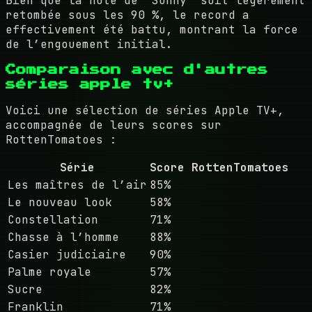
Bien que la note de "Sunny" soit légèrement
retombée sous les 90 %, le record a
effectivement été battu, montrant la force
de l’engouement initial.
Comparaison avec d'autres
séries apple tv+
Voici une sélection de séries Apple TV+,
accompagnée de leurs scores sur
RottenTomatoes :
Série
Score RottenTomatoes
Les maîtres de l’air
85%
Le nouveau look
58%
Constellation
71%
Chasse à l’homme
88%
Casier judiciaire
90%
Palme royale
57%
Sucre
82%
Franklin
71%